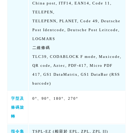
China post, ITF14, EAN14, Code 11,
TELEPEN,
TELEPENN, PLANET, Code 49, Deutsche
Post Identcode, Deutsche Post Leitcode,
LOGMARS
二維條碼
TLC39, CODABLOCK F mode, Maxicode,
QR code, Aztec, PDF-417, Micro PDF
417, GS1 DataMatrix, GS1 DataBar (RSS
barcode)
字型及
0°、90°、180°、270°
條碼旋
轉
指令集
TSPL-EZ (相容於 EPL, ZPL, ZPL II)