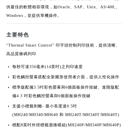
供最佳的軟體相容環境，如Oracle、SAP、Unix、AS/400,、
Windows，並提供單機操作。
主要特色
“Thermal Smart Control” 印字頭控制列印技術，提供清晰、
高品質條碼列印
每秒可達356毫米(14英吋)之列印速度
彩色觸控螢幕搭配全新圖形使用者介面，提供人性化操作
標準版配備3.5吋彩色螢幕與6個面板操作按鍵、進階版配
備4.3 吋彩色觸控螢幕與6個面板操作按鍵
支援小標籤剥離- 最小長度達0.5吋
(MH240/MH340/MH640 和 MH240T/MH340T/MH640T)
標配8英吋外徑標籤迴捲模組(MH240P/MH340P/MH640P)