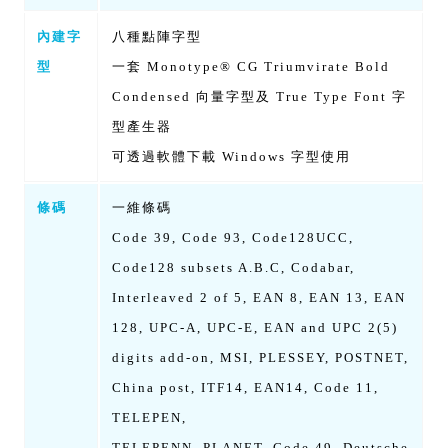
內建字
八種點陣字型
型
一套 Monotype® CG Triumvirate Bold
Condensed 向量字型及 True Type Font 字
型產生器
可透過軟體下載 Windows 字型使用
條碼
一維條碼
Code 39, Code 93, Code128UCC,
Code128 subsets A.B.C, Codabar,
Interleaved 2 of 5, EAN 8, EAN 13, EAN
128, UPC-A, UPC-E, EAN and UPC 2(5)
digits add-on, MSI, PLESSEY, POSTNET,
China post, ITF14, EAN14, Code 11,
TELEPEN,
TELEPENN, PLANET, Code 49, Deutsche