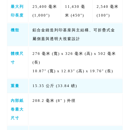
最大列
25,400 毫米
11,430 毫
2,540 毫米
印長度
(1,000″)
米 (450″)
(100″)
機殼
鋁合金鑄造列印基座與主結構、可折疊式金
屬側蓋與透明大視窗設計
體積尺
276 毫米 (寬) x 326 毫米 (高) x 502 毫米
寸
(長)
10.87″ (寬) x 12.83″ (高) x 19.76″ (長)
重量
15.35 公斤 (33.84 磅)
內部紙
208.2 毫米 (8″ ) 外徑
卷最大
尺寸