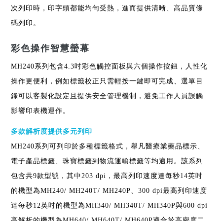
次列印時，印字頭都能均勻受熱，進而提供清晰、高品質條
碼列印。
彩色操作智慧螢幕
MH240系列包含4.3吋彩色觸控面板與六個操作按鈕，人性化
操作更便利，例如標籤校正只需輕按一鍵即可完成、選單目
錄可以客製化設定且提供安全管理機制，避免工作人員誤觸
影響印表機運作。
多款解析度提供多元列印
MH240系列可列印於多種標籤格式，舉凡醫療業藥品標示、
電子產品標籤、珠寶標籤到物流運輸標籤等均適用。該系列
包含共9款型號，其中203 dpi，最高列印速度達每秒14英吋
的機型為MH240/ MH240T/ MH240P、300 dpi最高列印速度
達每秒12英吋的機型為MH340/ MH340T/ MH340P與600 dpi
高解析的機型為MH640/ MH640T/ MH640P適合於高密度二