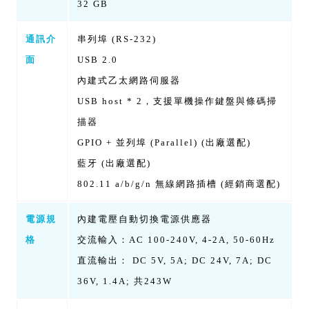
32 GB
通訊介
串列埠 (RS-232)
面
USB 2.0
內建式乙太網路伺服器
USB host * 2，支援單機操作鍵盤與條碼掃
描器
GPIO + 並列埠 (Parallel) (出廠選配)
藍牙 (出廠選配)
802.11 a/b/g/n 無線網路插槽 (經銷商選配)
電源規
內建電壓自動切換電源供應器
格
交流輸入：AC 100-240V, 4-2A, 50-60Hz
直流輸出： DC 5V, 5A; DC 24V, 7A; DC
36V, 1.4A; 共243W