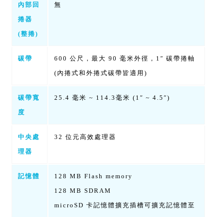
內部回
無
捲器
(整捲)
碳帶
600 公尺，最大 90 毫米外徑，1″ 碳帶捲軸
(內捲式和外捲式碳帶皆適用)
碳帶寬
25.4 毫米 ~ 114.3毫米 (1″ ~ 4.5″)
度
中央處
32 位元高效處理器
理器
記憶體
128 MB Flash memory
128 MB SDRAM
microSD 卡記憶體擴充插槽可擴充記憶體至