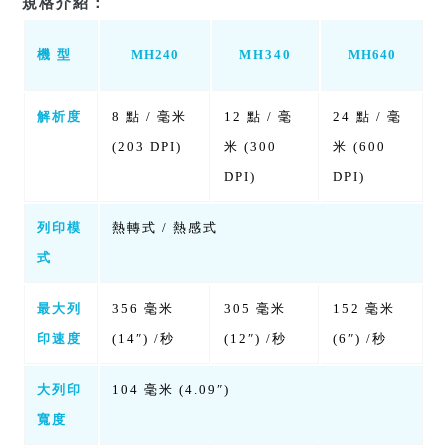
規格介紹：
機 型
MH340
MH240
MH640
解析度
8 點 / 毫米
12 點 / 毫
24 點 / 毫
(203 DPI)
米 (300
米 (600
DPI)
DPI)
列印模
熱轉式 / 熱感式
式
最大列
356 毫米
305 毫米
152 毫米
印速度
(14″) /秒
(12″) /秒
(6″) /秒
大列印
104 毫米 (4.09″)
寬度