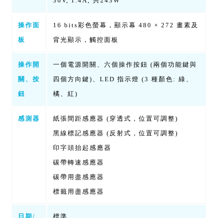
36V, 1.4A; 共243W
操作面
16 bits彩色螢幕，顯示幕 480 × 272 畫素及
板
背光顯示，觸控面板
操作開
一個電源開關、六個操作按鈕 (兩個功能鍵與
關、按
四個方向鍵)、LED 指示燈 (3 種顏色: 綠、
鈕
橘、紅)
感測器
紙張間距感應器 (穿透式，位置可調整)
黑線標記感應器 (反射式，位置可調整)
印字頭抬起感應器
碳帶轉速感應器
碳帶用盡感應器
標籤用盡感應器
日期/
標準