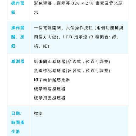
操作面
彩色螢幕，顯示幕 320 × 240 畫素及背光顯
板
示
操作開
一個電源開關、六個操作按鈕 (兩個功能鍵與
關、按
四個方向鍵)、LED 指示燈 (3 種顏色: 綠、
鈕
橘、紅)
感測器
紙張間距感應器(穿透式，位置可調整)
黑線標記感應器(反射式，位置可調整)
印字頭抬起感應器
碳帶轉速感應器
碳帶用盡感應器
日期/
標準
時間產
生器