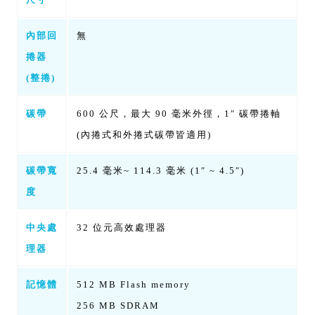
內部回
無
捲器
(整捲)
碳帶
600 公尺，最大 90 毫米外徑，1″ 碳帶捲軸
(內捲式和外捲式碳帶皆適用)
碳帶寬
25.4 毫米~ 114.3 毫米 (1″ ~ 4.5″)
度
中央處
32 位元高效處理器
理器
記憶體
512 MB Flash memory
256 MB SDRAM