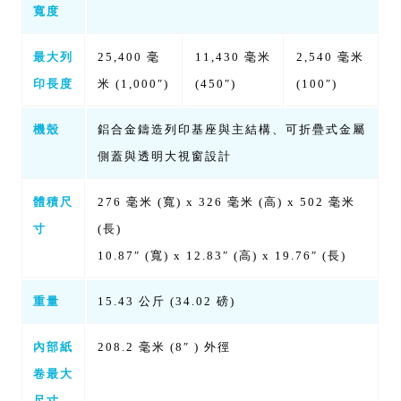
寬度
最大列
25,400 毫
11,430 毫米
2,540 毫米
印長度
米 (1,000″)
(450″)
(100″)
機殼
鋁合金鑄造列印基座與主結構、可折疊式金屬
側蓋與透明大視窗設計
體積尺
276 毫米 (寬) x 326 毫米 (高) x 502 毫米
寸
(長)
10.87″ (寬) x 12.83″ (高) x 19.76″ (長)
重量
15.43 公斤 (34.02 磅)
內部紙
208.2 毫米 (8″ ) 外徑
卷最大
尺寸