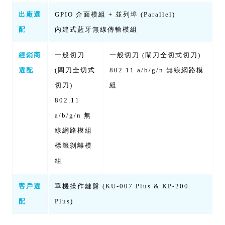
出廠選
GPIO 介面模組 + 並列埠 (Parallel)
配
內建式藍牙無線傳輸模組
經銷商
一般切刀
一般切刀 (閘刀全切式切刀)
選配
(閘刀全切式
802.11 a/b/g/n 無線網路模
切刀)
組
802.11
a/b/g/n 無
線網路模組
標籤剝離模
組
客戶選
單機操作鍵盤 (KU-007 Plus & KP-200
配
Plus)