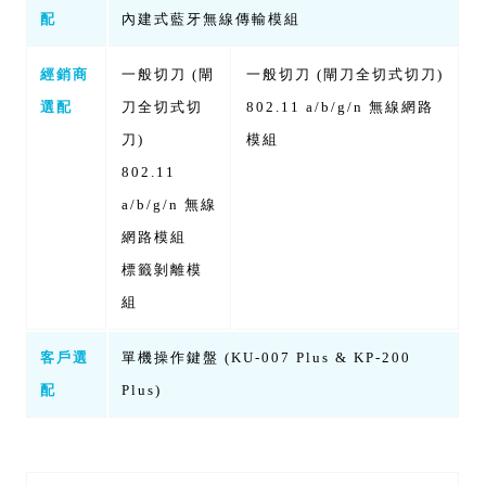
配
內建式藍牙無線傳輸模組
經銷商
一般切刀 (閘
一般切刀 (閘刀全切式切刀)
選配
刀全切式切
802.11 a/b/g/n 無線網路
刀)
模組
802.11
a/b/g/n 無線
網路模組
標籤剝離模
組
客戶選
單機操作鍵盤 (KU-007 Plus & KP-200
配
Plus)