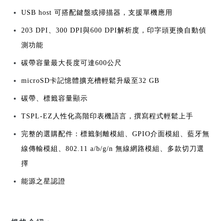
USB host 可搭配鍵盤或掃描器，支援單機應用
203 DPI、300 DPI與600 DPI解析度，印字頭更換自動偵
測功能
碳帶容量最大長度可達600公尺
microSD卡記憶體擴充槽輕鬆升級至32 GB
碳帶、標籤容量顯示
TSPL-EZ人性化高階印表機語言，撰寫程式輕鬆上手
完整的選購配件：標籤剝離模組、GPIO介面模組、藍牙無
線傳輸模組、802.11 a/b/g/n 無線網路模組、多款切刀選
擇
能源之星認證