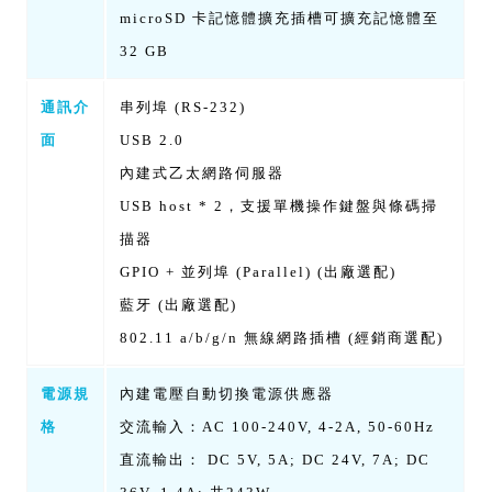
microSD 卡記憶體擴充插槽可擴充記憶體至
32 GB
通訊介
串列埠 (RS-232)
面
USB 2.0
內建式乙太網路伺服器
USB host * 2，支援單機操作鍵盤與條碼掃
描器
GPIO + 並列埠 (Parallel) (出廠選配)
藍牙 (出廠選配)
802.11 a/b/g/n 無線網路插槽 (經銷商選配)
電源規
內建電壓自動切換電源供應器
格
交流輸入：AC 100-240V, 4-2A, 50-60Hz
直流輸出： DC 5V, 5A; DC 24V, 7A; DC