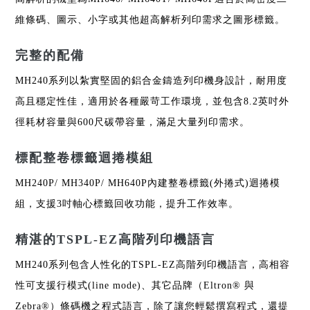
維條碼、圖示、小字或其他超高解析列印需求之圖形標籤。
完整的配備
MH240系列以紮實堅固的鋁合金鑄造列印機身設計，耐用度
高且穩定性佳，適用於各種嚴苛工作環境，並包含8.2英吋外
徑耗材容量與600尺碳帶容量，滿足大量列印需求。
標配整卷標籤迴捲模組
MH240P/ MH340P/ MH640P內建整卷標籤(外捲式)迴捲模
組，支援3吋軸心標籤回收功能，提升工作效率。
精湛的TSPL-EZ高階列印機語言
MH240系列包含人性化的TSPL-EZ高階列印機語言，高相容
性可支援行模式(line mode)、其它品牌（Eltron® 與
Zebra®）條碼機之程式語言，除了讓您輕鬆撰寫程式，還提